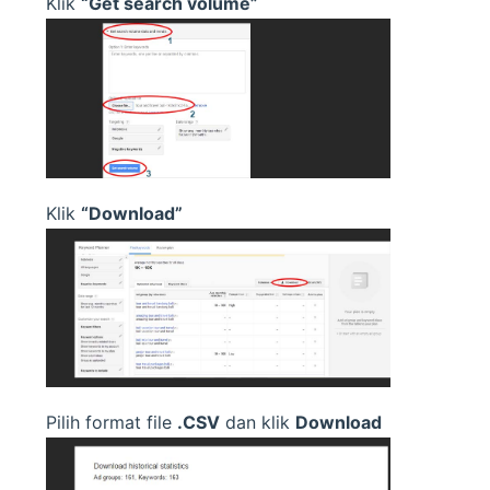
Klik
“Get search volume”
Klik
“Download”
Pilih format file
.CSV
dan klik
Download