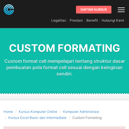
DAFTAR KURSUS
Legalitas
Prestasi
Benefit
Hubungi Kami
CUSTOM FORMATING
Custom format cell mempelajari tentang struktur dasar
pembuatan pola format cell sesuai dengan keinginan
sendiri.
Home
Kursus Komputer Online
Komputer Administrasi
Kursus Excel Basic dan Intermediate
Custom Formating