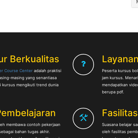
ur Berkualitas
Layanan
er Course Center
adalah praktisi
Peserta kursus bol
sing-masing yang senantiasa
jam kursus. Menar
i kursus mengikuti trend dunia
mendapatkan video 
berupa pdf.
Pembelajaran
Fasilita
oleh membawa contoh pekerjaan
Suasana belajar s
ebagai bahan tugas akhir.
oleh fasilitas pem