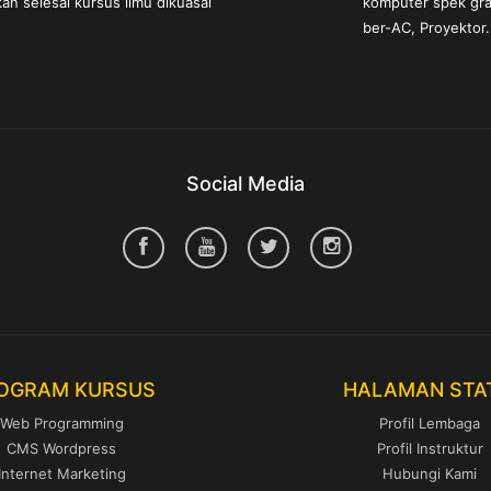
an selesai kursus ilmu dikuasai
komputer spek graf
ber-AC, Proyektor.
Social Media
OGRAM KURSUS
HALAMAN STA
Web Programming
Profil Lembaga
CMS Wordpress
Profil Instruktur
Internet Marketing
Hubungi Kami