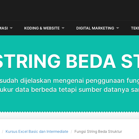
MASI
KODING & WEBSITE
DIGITAL MARKETING
TEK
STRING BEDA 
sudah dijelaskan mengenai penggunaan fungs
rukur data berbeda tetapi sumber datanya s
Kursus Excel Basic dan Intermediate
Fungsi String Beda Struktur