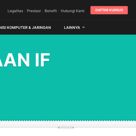
DAFTAR KURSUS
Legalitas
Prestasi
Benefit
Hubungi Kami
NISI KOMPUTER & JARINGAN
LAINNYA
AN IF