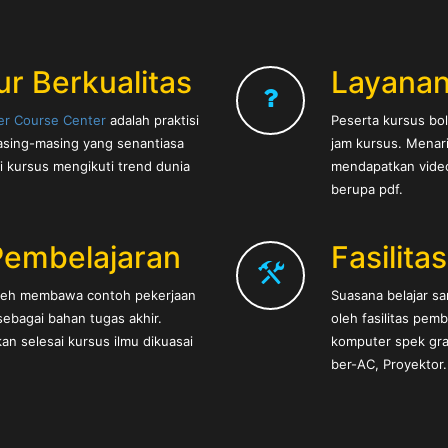
ur Berkualitas
Layanan
er Course Center
adalah praktisi
Peserta kursus bol
sing-masing yang senantiasa
jam kursus. Menar
i kursus mengikuti trend dunia
mendapatkan video 
berupa pdf.
Pembelajaran
Fasilita
oleh membawa contoh pekerjaan
Suasana belajar s
ebagai bahan tugas akhir.
oleh fasilitas pem
an selesai kursus ilmu dikuasai
komputer spek graf
ber-AC, Proyektor.