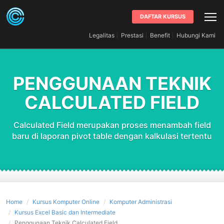
DAFTAR KURSUS
Legalitas
Prestasi
Benefit
Hubungi Kami
PENGGUNAAN TEKNIK
CALCULATED FIELD
Calculated Field merupakan proses menambah field
baru di laporan pivot table dengan kalkulasi tertentu
Home
Kursus Komputer Online
Komputer Administrasi
Kursus Excel Basic dan Intermediate
Penggunaan Teknik Calculated Field