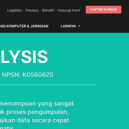
DAFTAR KURSUS
Legalitas
Prestasi
Benefit
Hubungi Kami
NISI KOMPUTER & JARINGAN
LAINNYA
LYSIS
 | NPSN: K0560625
h kemampuan yang sangat
tuk proses pengumpulan,
ikan data secara cepat
matis.