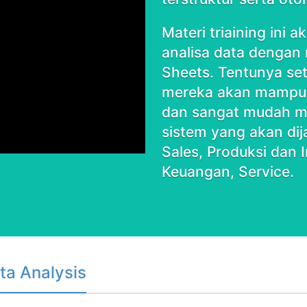
Materi triaining ini
analisa data denga
Sheets. Tentunya set
mereka akan mampu 
dan sangat mudah m
sistem yang akan dij
Sales, Produksi dan 
Keuangan, Service.
ta Analysis