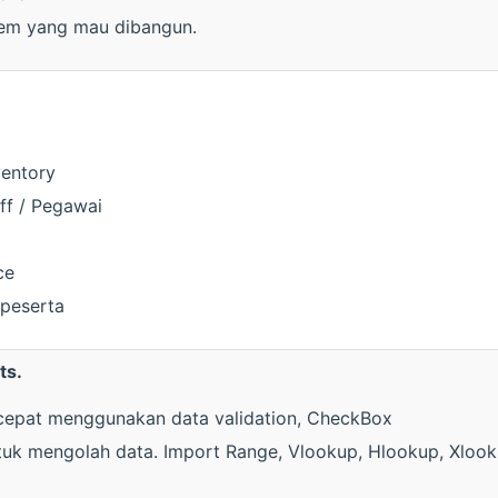
tem yang mau dibangun.
ventory
aff / Pegawai
ce
 peserta
ts.
 cepat menggunakan data validation, CheckBox
 mengolah data. Import Range, Vlookup, Hlookup, Xlookup, 