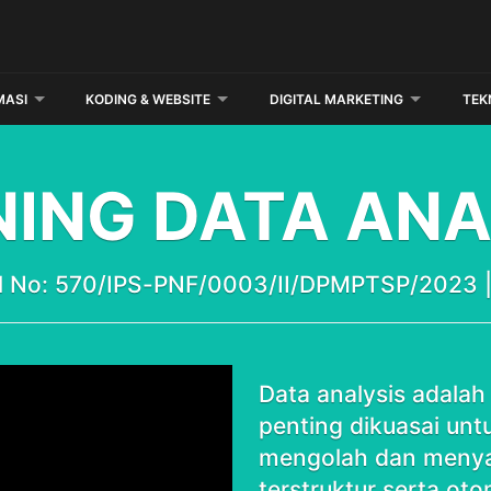
MASI
KODING & WEBSITE
DIGITAL MARKETING
TEK
NING DATA ANA
nal No: 570/IPS-PNF/0003/II/DPMPTSP/2023
Data analysis adala
penting dikuasai un
mengolah dan menyaj
terstruktur serta oto