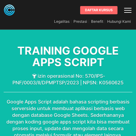
DAFTAR KURSUS
Legalitas
Prestasi
Benefit
Hubungi Kami
TRAINING GOOGLE
APPS SCRIPT
izin operasional No: 570/IPS-
PNF/0003/II/DPMPTSP/2023 | NPSN: K0560625
Google Apps Script adalah bahasa scripting berbasis
serverside untuk membuat aplikasi berbasis web
dengan database Google Sheets. Sederhananya
dengan koding google apps script kita bisa membuat
proses input, update dan mengolah data secara
otomatis melalui formulir atau element lainnya.