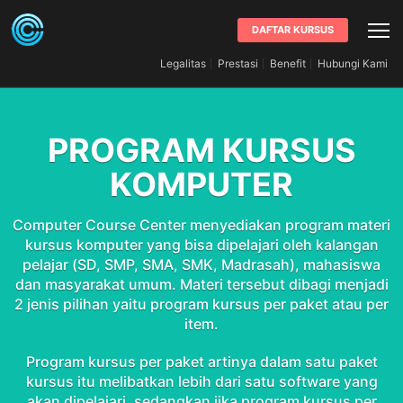
DAFTAR KURSUS
Legalitas
Prestasi
Benefit
Hubungi Kami
PROGRAM KURSUS
KOMPUTER
Computer Course Center menyediakan program materi
kursus komputer yang bisa dipelajari oleh kalangan
pelajar (SD, SMP, SMA, SMK, Madrasah), mahasiswa
dan masyarakat umum. Materi tersebut dibagi menjadi
2 jenis pilihan yaitu program kursus per paket atau per
item.
Program kursus per paket artinya dalam satu paket
kursus itu melibatkan lebih dari satu software yang
akan dipelajari, sedangkan jika program kursus per