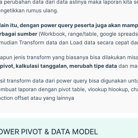
a perubahan data dari data aslinya maka laporan kita 
ngetikkan rumus ulang.
lain itu, dengan power query peserta juga akan mamp
rbagai sumber
(Workbook, range/table, google spreadsh
mudian Transform data dan Load data secara cepat dan
apun jenis transform yang biasanya bisa dilakukan mis
pivot, kalkulasi tanggalan, merubah tipe data
dan masi
sil transform data dari power query bisa digunakan unt
mbuat laporan dengan pivot table, vlookup hlookup, 
nction offset atau yang lainnya
OWER PIVOT & DATA MODEL