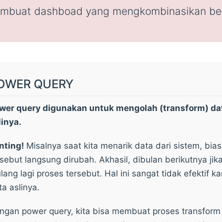
embuat dashboad yang mengkombinasikan berb
OWER QUERY
wer query digunakan untuk mengolah (transform) da
linya.
nting!
Misalnya saat kita menarik data dari sistem, bi
rsebut langsung dirubah. Akhasil, dibulan berikutnya jik
ulang lagi proses tersebut. Hal ini sangat tidak efektif k
ta aslinya.
ngan power query, kita bisa membuat proses transform 