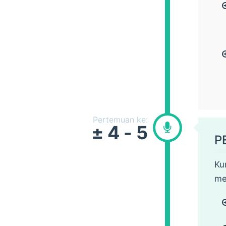
Pertemuan ke:
± 4 - 5
P
Ku
me