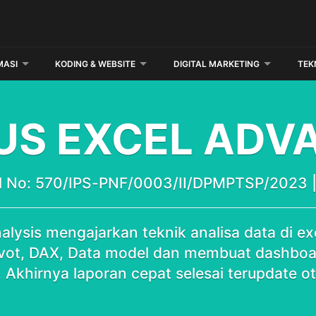
MASI
KODING & WEBSITE
DIGITAL MARKETING
TEK
US EXCEL ADV
nal No: 570/IPS-PNF/0003/II/DPMPTSP/2023
alysis mengajarkan teknik analisa data di ex
ivot, DAX, Data model dan membuat dashboa
. Akhirnya laporan cepat selesai terupdate o