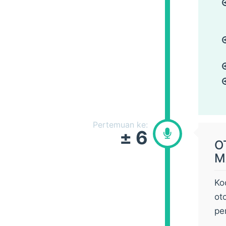
Pertemuan ke:
± 6
O
M
Ko
ot
pe