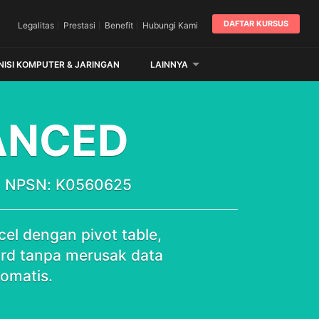
DAFTAR KURSUS
Legalitas
Prestasi
Benefit
Hubungi Kami
NISI KOMPUTER & JARINGAN
LAINNYA
ANCED
 | NPSN: K0560625
cel dengan pivot table,
rd tanpa merusak data
tomatis.