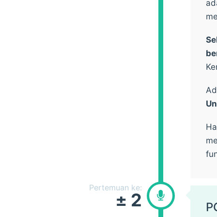
ad
me
Se
be
Ke
Ad
Un
Ha
me
fu
Pertemuan ke:
± 2
P