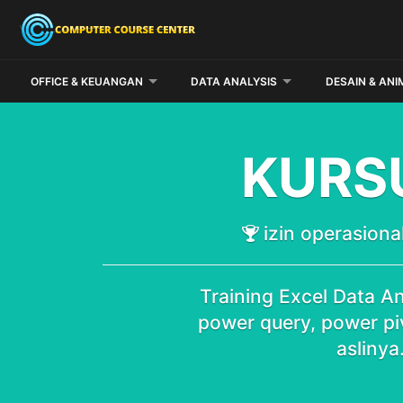
OFFICE & KEUANGAN
DATA ANALYSIS
DESAIN & ANI
KURS
izin operasio
Training Excel Data An
power query, power p
aslinya