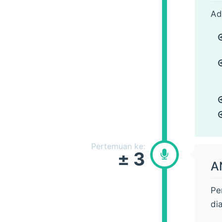
Ad
Pertemuan ke:
± 3
A
Pe
di