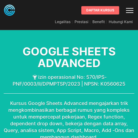
DAFTAR KURSUS
Legalitas
Prestasi
Benefit
Hubungi Kami
GOOGLE SHEETS
ADVANCED
izin operasional No: 570/IPS-
PNF/0003/II/DPMPTSP/2023 | NPSN: K0560625
Kursus Google Sheets Advanced mengajarkan trik
mengkombinasikan berbagai rumus yang kompleks
untuk mempercepat pekerjaan, Regex function,
dependent drop down, bekerja dengan data array,
Query, analisa sistem, App Script, Macro, Add -Ons dan
membangun dashboard.