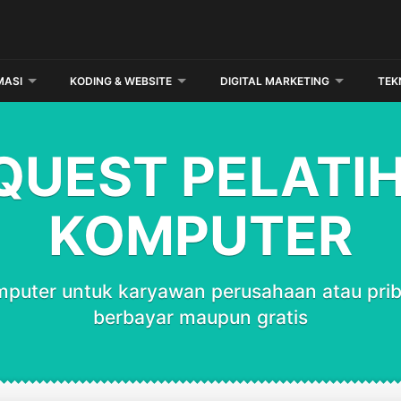
MASI
KODING & WEBSITE
DIGITAL MARKETING
TEK
QUEST PELATI
KOMPUTER
mputer untuk karyawan perusahaan atau priba
berbayar maupun gratis