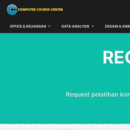
OFFICE & KEUANGAN
DATA ANALYSIS
DESAIN & ANI
RE
Request pelatihan ko