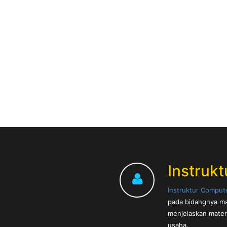
Instrukt
Instruktur Comput
pada bidangnya ma
menjelaskan mater
usaha.