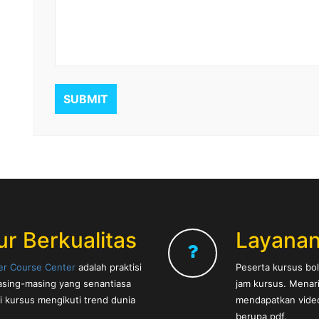
SUBMIT
ur Berkualitas
Layanan
er Course Center
adalah praktisi
Peserta kursus bol
sing-masing yang senantiasa
jam kursus. Menar
i kursus mengikuti trend dunia
mendapatkan video 
berupa pdf.