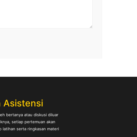
 Asistensi
eh bertanya atau diskusi diluar
iknya, setiap pertemuan akan
latihan serta ringkasan materi