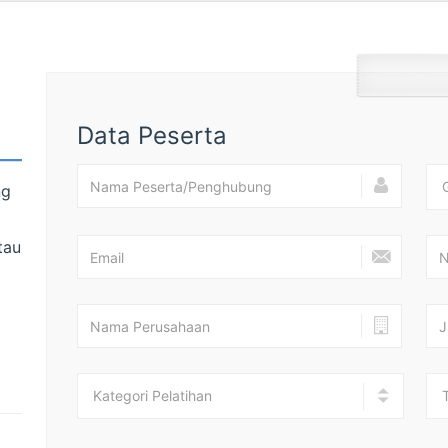
Data Peserta
ng
tau