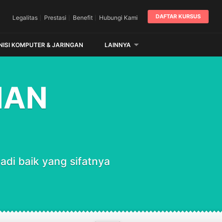
DAFTAR KURSUS
Legalitas
Prestasi
Benefit
Hubungi Kami
NISI KOMPUTER & JARINGAN
LAINNYA
HAN
di baik yang sifatnya