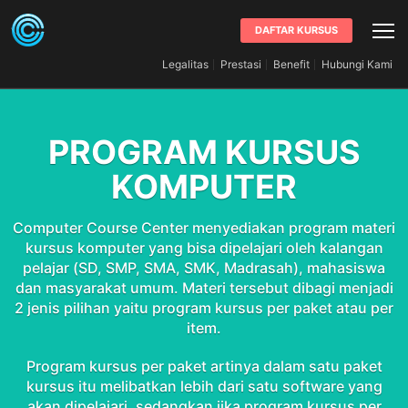
DAFTAR KURSUS
Legalitas
Prestasi
Benefit
Hubungi Kami
PROGRAM KURSUS
KOMPUTER
Computer Course Center menyediakan program materi
kursus komputer yang bisa dipelajari oleh kalangan
pelajar (SD, SMP, SMA, SMK, Madrasah), mahasiswa
dan masyarakat umum. Materi tersebut dibagi menjadi
2 jenis pilihan yaitu program kursus per paket atau per
item.
Program kursus per paket artinya dalam satu paket
kursus itu melibatkan lebih dari satu software yang
akan dipelajari, sedangkan jika program kursus per