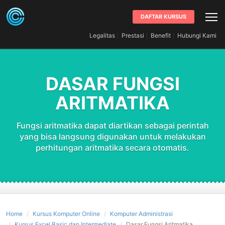
DAFTAR KURSUS
Legalitas
Prestasi
Benefit
Hubungi Kami
DASAR FUNGSI
ARITMATIKA
Fungsi aritmatika dapat diartikan sebagai perintah
yang bisa langsung digunakan untuk melakukan
perhitungan aritmatika secara otomatis.
Home
Kursus Komputer Online
Komputer Administrasi
Kursus Excel Basic dan Intermediate
Dasar Fungsi Aritmatika