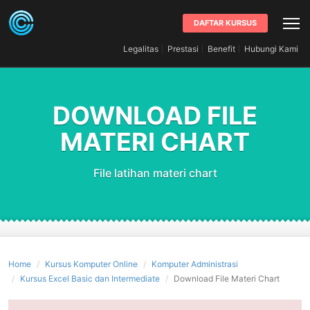
DAFTAR KURSUS
Legalitas
Prestasi
Benefit
Hubungi Kami
DOWNLOAD FILE
MATERI CHART
File latihan materi chart
Home
Kursus Komputer Online
Komputer Administrasi
Kursus Excel Basic dan Intermediate
Download File Materi Chart