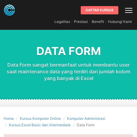
DAFTAR KURSUS
Legalitas
Prestasi
Benefit
Hubungi Kami
DATA FORM
Data Form sangat bermanfaat untuk membantu user
saat maintenance data yang terdiri dari jumlah kolom
yang banyak di Excel
Home
Kursus Komputer Online
Komputer Administrasi
Kursus Excel Basic dan Intermediate
Data Form