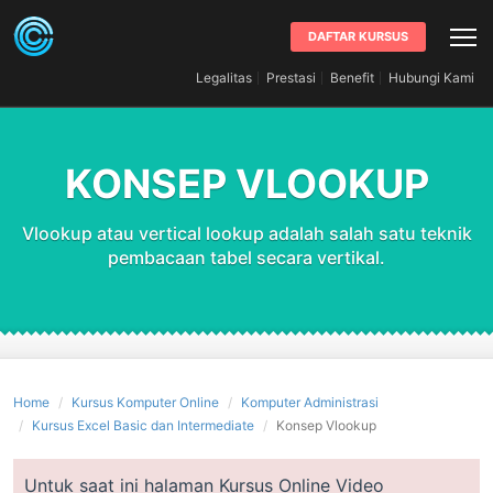
DAFTAR KURSUS
Legalitas
Prestasi
Benefit
Hubungi Kami
KONSEP VLOOKUP
Vlookup atau vertical lookup adalah salah satu teknik
pembacaan tabel secara vertikal.
Home
Kursus Komputer Online
Komputer Administrasi
Kursus Excel Basic dan Intermediate
Konsep Vlookup
Untuk saat ini halaman Kursus Online Video